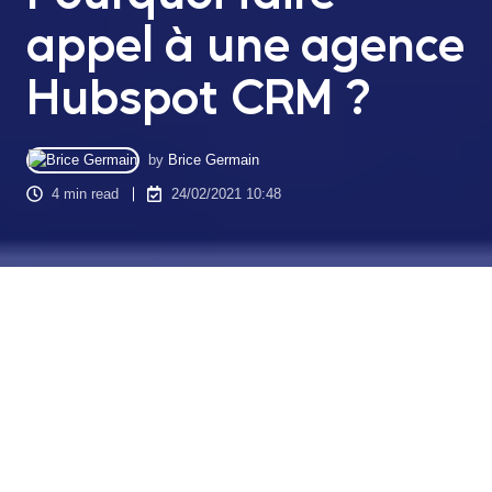
appel à une agence
Hubspot CRM ?
by
Brice Germain
4 min read
24/02/2021 10:48
Un logiciel CRM
saas tout-en-un qui intègre toutes les
fonctionnalités utiles à la gestion de ses relations clients,
ventes et marketing digital, Hubspot CRM est l'outil idéal pour
la mise en plus d'une stratégie inbound marketing.
Ergonomique, performant et fluide, cette solution
CRM
accompagne les entreprises de toute taille depuis leur stade
démarrage jusqu’à leur expansion internationale. Il est bien