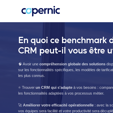
En quoi ce benchmark d
CRM peut-il vous être u
🧠 Avoir une
compréhension globale des solutions
dis
sur les fonctionnalités spécifiques, les modèles de tarifi
les plus connus.
⭐ Trouver
un CRM qui s'adapte
à vos besoins : comparez
les fonctionnalités adaptées à vos processus métier.
🚀
Améliorer votre efficacité opérationnelle
: avec la so
vos équipes sera facilité et votre productivité sera décupl