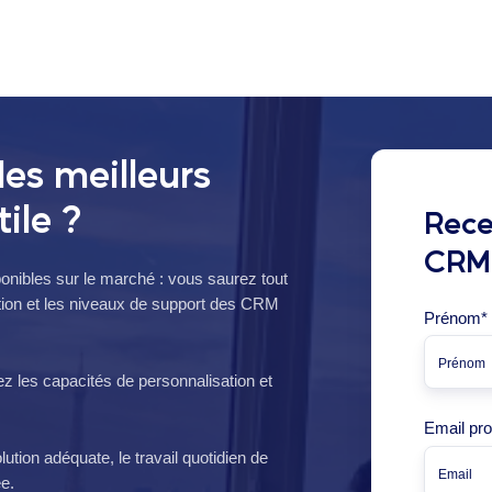
es meilleurs
tile ?
Rece
CRM
ponibles sur le marché : vous saurez tout
cation et les niveaux de support des CRM
Prénom
*
 les capacités de personnalisation et
Email pro
lution adéquate, le travail quotidien de
ée.