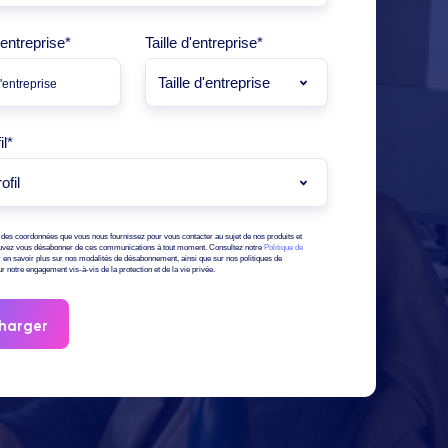
entreprise
*
Taille d'entreprise
*
il
*
des coordonnées que vous nous fournissez pour vous contacter au sujet de nos produits et
uvez vous désabonner de ces communications à tout moment. Consultez notre
Politique de
 en savoir plus sur nos modalités de désabonnement, ainsi que sur nos politiques de
sur notre engagement vis-à-vis de la protection et de la vie privée.