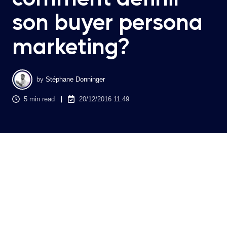
son buyer persona
marketing?
by
Stéphane Donninger
5 min read
20/12/2016 11:49
Nouvelles préoccupations des marketeurs d'aujourd'hui, les
personas reflètent l’idéal de vos profils de clientèle. Pour
communiquer efficacement, il est primordial de créer
plusieurs profils types de clients. Au fur et à mesure que vous
compreniez les habitudes, attentes, problématiques, objectifs
et parcours de vos cibles de prospects, vous seriez plus à