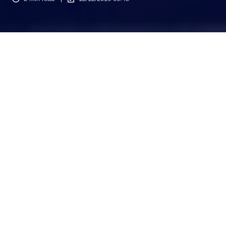
Le comportement du client a évolué. Son parcours s’est
complexifié, se mue aujourd’hui en omnicanal. En multipliant
ses points de contact en ligne, le client optimise ses chances
de s’informer ailleurs. Il y a des risques que
vos
actions
marketing
n’aboutissent pas en transactions effectives. D’où
l’intérêt, d’
analyser le parcours client
tout au long des étapes :
prise de conscience, considération et prise de
décision.
Étudier le marché cible pour
comprendre les réalités du secteur et
détecter les besoins
Quel que soit l’angle ou votre secteur d'activité : industrie,
startup ou encore immobilier, le digital y occupe désormais