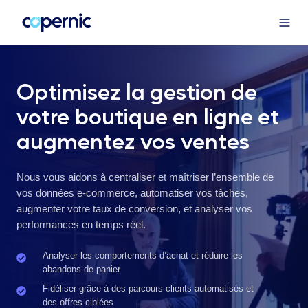
Optimisez la gestion de
votre boutique en ligne et
augmentez vos ventes
Nous vous aidons à centraliser et maîtriser l’ensemble de
vos données e-commerce, automatiser vos tâches,
augmenter votre taux de conversion, et analyser vos
performances en temps réel.
Analyser les comportements d’achat et réduire les
Analyser
abandons de panier
les
comportements
Fidéliser grâce à des parcours clients automatisés et
Fidéliser
des offres ciblées
d’achat
grâce