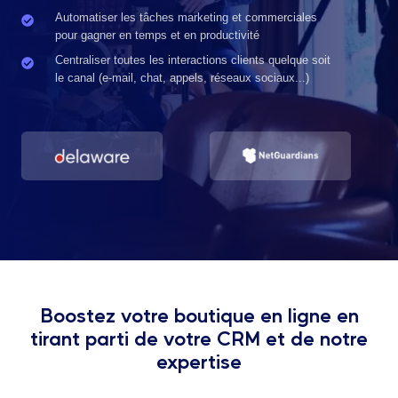
et
à
Automatiser les tâches marketing et commerciales
Automatiser
réduire
pour gagner en temps et en productivité
des
les
les
parcours
tâches
Centraliser toutes les interactions clients quelque soit
Centraliser
abandons
clients
le canal (e-mail, chat, appels, réseaux sociaux...)
marketing
toutes
de
automatisés
et
les
panier
et
commerciales
interactions
des
pour
clients
offres
gagner
quelque
ciblées
en
soit
temps
le
et
canal
en
(e-
productivité
mail,
chat,
appels,
Boostez votre boutique en ligne en
réseaux
tirant parti de votre CRM et de notre
sociaux...)
expertise