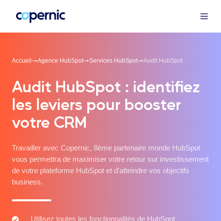
Accueil
Agence HubSpot
Services HubSpot
Audit HubSpot
Audit HubSpot : identifiez
les leviers pour booster
votre CRM
Travailler avec Copernic, 8ème partenaire monde HubSpot
vous permettra de maximiser votre retour sur investissement
de votre plateforme HubSpot et d’atteindre vos objectifs
business.
Utilisez
Utilisez toutes les fonctionnalités de HubSpot