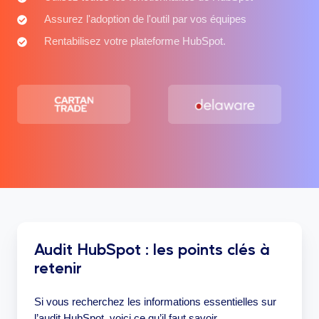
toutes
Assurez
Assurez l'adoption de l'outil par vos équipes
les
l'adoption
Rentabilisez
Rentabilisez votre plateforme HubSpot.
fonctionnalités
de
votre
de
l'outil
plateforme
HubSpot
par
HubSpot.
vos
équipes
Audit HubSpot : les points clés à
retenir
Si vous recherchez les informations essentielles sur
l’audit HubSpot, voici ce qu’il faut savoir.