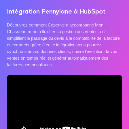
Intégration Pennylane à HubSpot
Découvrez comment Copernic a accompagné Mon
Chasseur Immo à fluidifer sa gestion des ventes, en
simplifiant le passage du devis à la comptabilité de la facture
et comment grâce à cette intégration vous pourrez
synchroniser vos données clients, suivre l'évolution de vos
ventes en temps réel et générer automatiquement des
factures personnalisées.