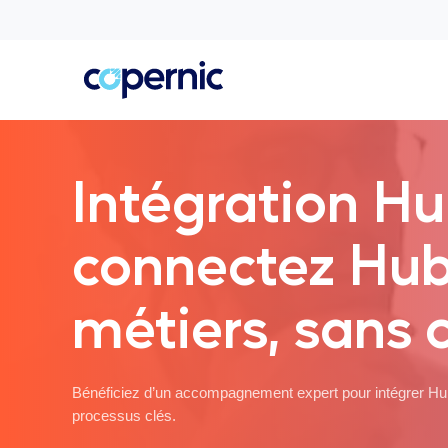
Intégration H
connectez Hub
métiers, sans
Bénéficiez d’un accompagnement expert pour intégrer HubS
processus clés.