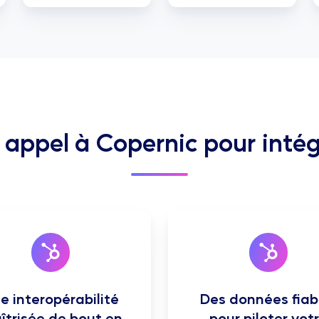
e appel à Copernic pour inté
e interopérabilité
Des données fiab
îtrisée de bout en
pour piloter vot