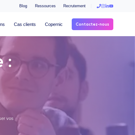
Blog
Ressources
Recrutement
Contactez-nous
ons
Cas clients
Copernic
 :
ser vos