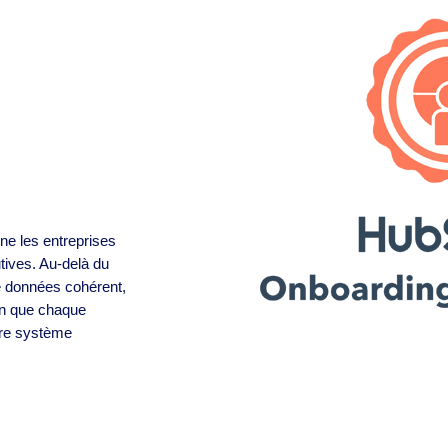
ne les entreprises
tives. Au-delà du
e données cohérent,
in que chaque
tre système