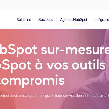
Solutions
Secteurs
Agence HubSpot
Intégrati
ubSpot sur-mesure
Spot à vos outils
 compromis
pot à votre écosystème logiciel, fiabiliser vos données et automati