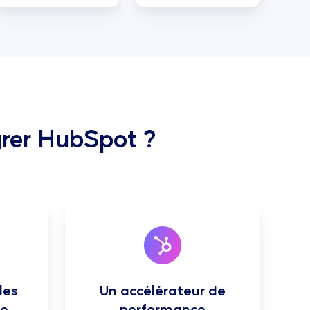
grer HubSpot ?
les
Un accélérateur de
re
performance