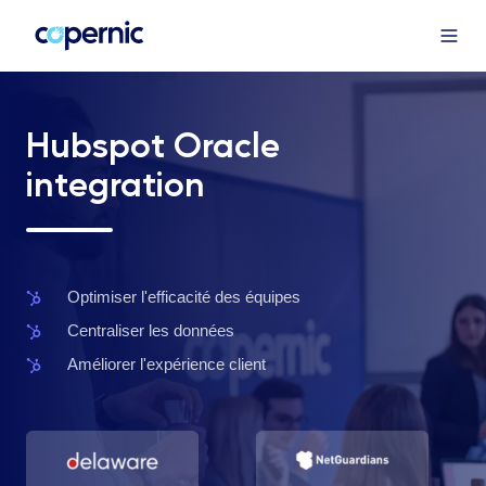
Hubspot Oracle
integration
Optimiser
Optimiser l'efficacité des équipes
l'efficacité
Centraliser
Centraliser les données
des
les
Améliorer
Améliorer l'expérience client
équipes
données
l'expérience
client