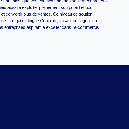
ssant ainsi que vos équipes sont non seulement prêtes à
 mais aussi à exploiter pleinement son potentiel pour
 et convertir plus de ventes. Ce niveau de soutien
u est ce qui distingue Copernic, faisant de l'agence le
les entreprises aspirant à exceller dans l'e-commerce.