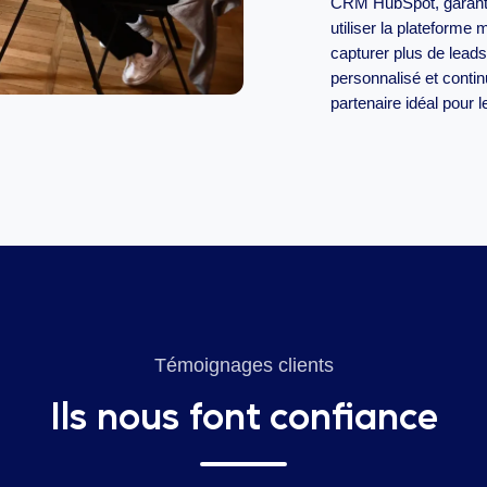
CRM HubSpot, garanti
utiliser la plateforme
capturer plus de leads
personnalisé et contin
partenaire idéal pour 
Témoignages clients
Ils nous font confiance