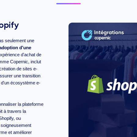
opify
pas seulement une
'adoption d'une
expérience d'achat de
omme Copernic, inclut
 création de sites e-
ssurer une transition
er d'un écosystème e-
onnaliser la plateforme
t à travers la
 Shopify, ou
t soigneusement
orme et améliorer