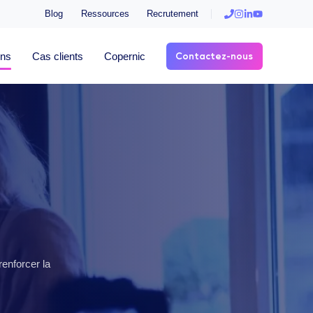
Blog
Ressources
Recrutement
Contactez-nous
ons
Cas clients
Copernic
renforcer la