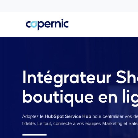
Intégrateur Sho
boutique en li
Adoptez le
HubSpot Service Hub
pour centraliser vos de
fidélité. Le tout, connecté à vos équipes Marketing et Sale