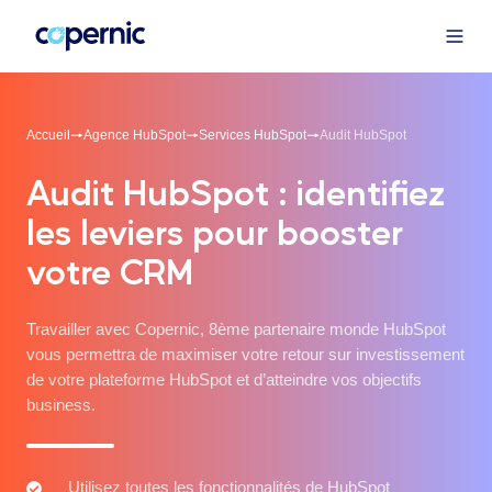
Accueil
Agence HubSpot
Services HubSpot
Audit HubSpot
Audit HubSpot : identifiez
les leviers pour booster
votre CRM
Travailler avec Copernic, 8ème partenaire monde HubSpot
vous permettra de maximiser votre retour sur investissement
de votre plateforme HubSpot et d’atteindre vos objectifs
business.
Utilisez
Utilisez toutes les fonctionnalités de HubSpot