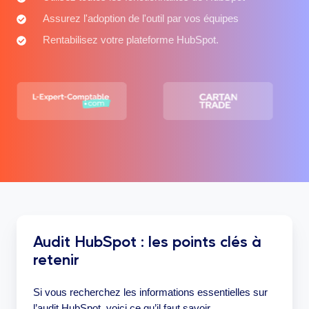
toutes
Assurez
Assurez l'adoption de l'outil par vos équipes
les
l'adoption
Rentabilisez
Rentabilisez votre plateforme HubSpot.
fonctionnalités
de
votre
de
l'outil
plateforme
HubSpot
par
HubSpot.
vos
équipes
Audit HubSpot : les points clés à
retenir
Si vous recherchez les informations essentielles sur
l’audit HubSpot, voici ce qu’il faut savoir.