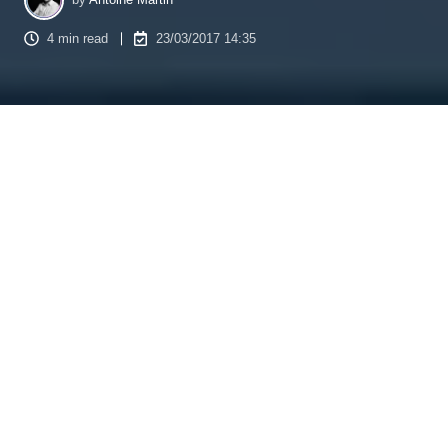
4 min read
23/03/2017 14:35
Pendant le parcours de conversion, si 50 % des leads
qualifiés sont assez mûrs pour devenir clients, 50 %
*
ne sont
pas encore prêts pour passer à l’achat. Vous risquez donc de
perdre la moitié de vos prospects chauds si vous ne tentez
pas de les convertir. Avec le
lead nurturing
, vous pouvez
éviter une telle déperdition. Arrêtez de perdre vos efforts et
vos moyens sur des
cycles de vente
longs et incertains.
Apprenez plutôt à anticiper voire maîtriser le
parcours
d’achat
d’un client pour augmenter vos ventes.
Qu’est-ce que le parcours d’achat ?
Le
parcours client ou
buyer journey
est l’ensemble du