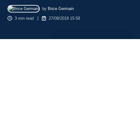
by
Brice Germain
3 min read
27/08/2019 15:58
Cette statistique suffit à comprendre pourquoi il est important
de considérer le
SEO local
dans
sa stratégie de
référencement
global.
"46% des recherches effectuées sur
Google sont locales."
Avec plus de recul, ce dernier est le fruit d’une évolution
technologique. Aux prémices de Google, les recherches
étaient effectuées sur ordinateur. Puis les smartphones ont
progressivement pris le relais, au point de devenir le premier
support sur lequel les recherches sont saisies. Dans un futur