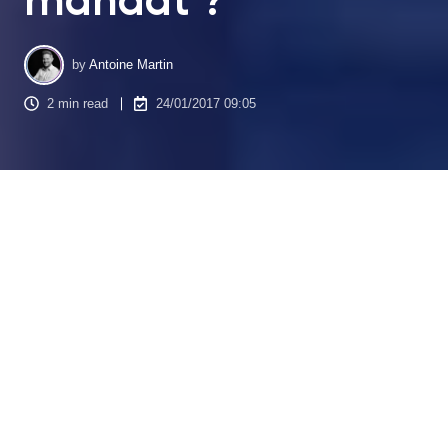
by
Antoine Martin
2 min read
24/01/2017 09:05
Dans le contexte agité et constamment évolutif du secteur
immobilier où le prospect cesse de rester passif et s’implique
davantage dans son choix, l’heure de
la fin de la recherche
a sonné. Le professionnel doit donc réviser son
de mandat
approche de vendre des biens immobiliers et tirer meilleur
parti des avantages de l’outil web pour exceller dans ce
domaine. De quelle façon me diriez-vous ? Et bien grâce à
l’
Inbound Marketing
, bien sûr !
La digitalisation est devenue un virage incontournable pour