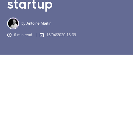
startup
by
Antoine Martin
6 min read
15/04/2020 15:39
Démarrer une campagne de prospection téléphonique est
actuellement incontournable si vous souhaitez développer et
élargir votre entreprise rapidement et efficacement. La
prospection téléphonique ou encore connue par l’activité de
téléprospection consiste à mener une action de
télémarketing
en appelant directement par téléphone les
nouveaux clients, les pistes ou encore les prospects.
Aircall est une application qui vous permet de
gérer la