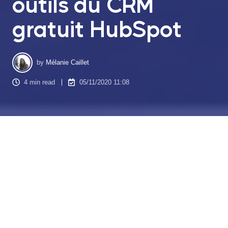
outils du CRM
gratuit HubSpot
by
Mélanie Caillet
4 min read
05/11/2020 11:08
Le logiciel crm saas
HubSpot, plateforme leader mondial du
marketing
tout-en-un
qui réunit le marketing, la vente et la
gestion de la relation client et création de sites avec ses
différents Hub : Hub Marketing, Hub Sales, Hub Services et
Hub CMS, .
Un logiciel marketing oui, mais pas seulement. C’est aussi et