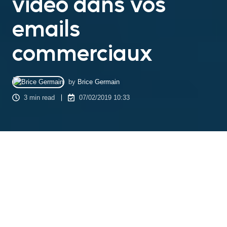
vidéo dans vos
emails
commerciaux
by
Brice Germain
3 min read
07/02/2019 10:33
A l’heure où
80% du trafic global d’internet provient des
vidéos
, il devient urgent de prendre en compte les nouveaux
comportements des consommateurs dans votre
développement commercial
. Des consommateurs de plus en
plus
connectés et exigeants
qui sont dans l’attente d’une
personnalisation
des offres de la part des marques.