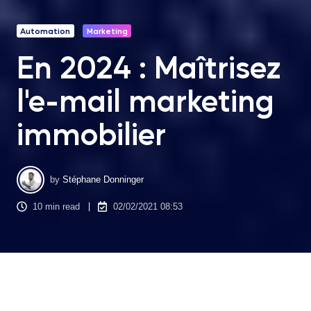
Automation
Marketing
En 2024 : Maîtrisez
l'e-mail marketing
immobilier
by
Stéphane Donninger
10 min read
02/02/2021 08:53
Contrairement à ce que l’on pourrait croire, le développement
féroce des
réseaux sociaux
n’a pas signé la mort de l’e-