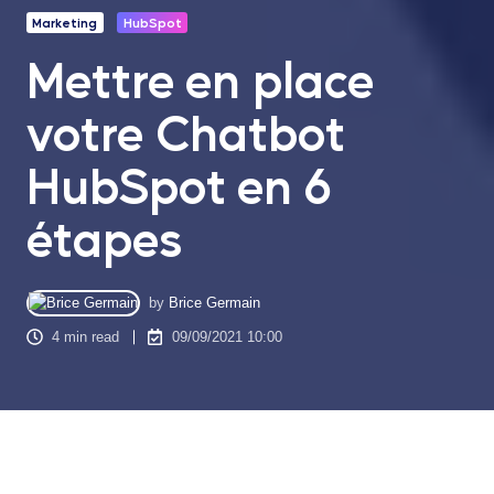
Marketing
HubSpot
Mettre en place
votre Chatbot
HubSpot en 6
étapes
by
Brice Germain
4 min read
09/09/2021 10:00
La réactivité figure actuellement parmi l’un des critères que