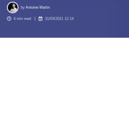
by
Antoine Martin
4 min read
31/03/2021 12:14
De nos jours, les consommateurs se montrent de plus en
plus exigeants, c’est pourquoi les commerciaux doivent
remuer ciel et terre afin de fixer un rendez-vous ou de
conclure une vente. Raison de plus pour avoir une bonne
performance commerciale lors de la phase de prospection.
Tous les ans, les entreprises perdent presque un
pourcentage de leurs clients. L’augmentation de la
performance commerciale
représente alors un vrai challenge
qu’il faut relever.
Force est de constater que ce ne sont pas uniquement les
entreprises qui proposent des offres hors du commun qui