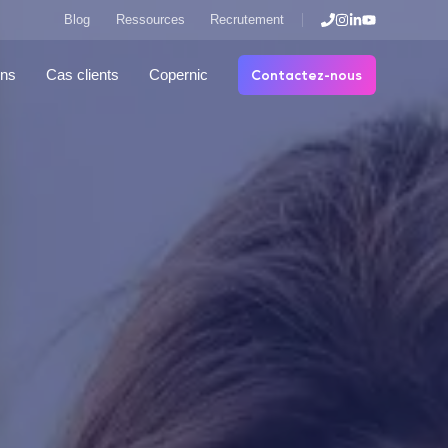
Blog
Ressources
Recrutement
Contactez-nous
ons
Cas clients
Copernic