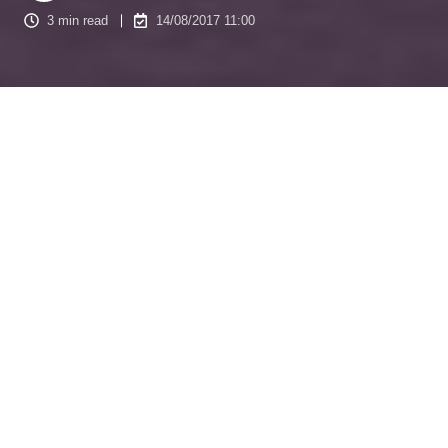
3 min read
14/08/2017 11:00
De nos jours, les acquéreurs des biens immobiliers se
montrent difficiles et réticents pour faire appel à une agence
immobilière en redoutant les capacités de ces dernières. La
stratégie marketing
prend alors plus d’importance sur le
marché de l’immobilier. Pour acquérir une clientèle et
conclure des mandats immobiliers, la
pige immobilière se
trouve être une route vers la modernisation
, ou plutôt, la
digitalisation du domaine de l’immobilier.
Afin de trouver des acheteurs ou des vendeurs pour votre
agence immobilière, vous devez mettre en place un système
d’évaluation des prospects : la pige immobilière afin
d’
automatiser le traitement des leads
. Explications.