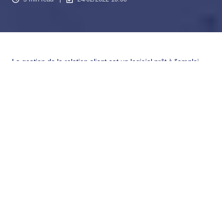
La gestion de la relation client est un logiciel prêt à l'emploi
permettant aux entreprises de suivre leurs clients. Une
stratégie CRM définit comment la gestion de la relation client
doit être conçue, configurée et maintenue en fonctionnement
sur le marché de l'entreprise.
Voici 3 éléments pour mettre en place une stratégie efficace
avec un
outil CRM
!
Pourquoi la mise en place d'une
stratégie CRM est indispensable ?
Un
logiciel CRM
est un système qui vous aide à gérer
efficacement vos contacts avec les clients ou les