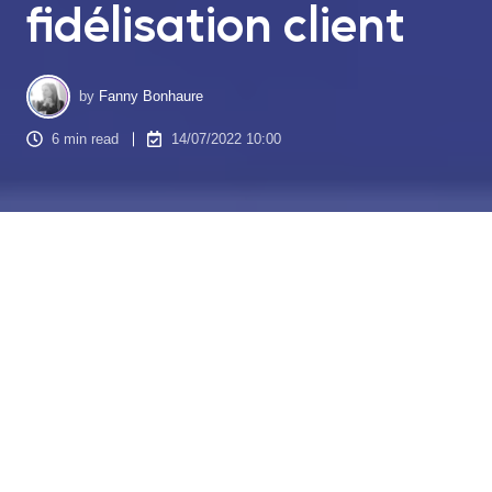
fidélisation client
by
Fanny Bonhaure
6 min read
14/07/2022 10:00
La fidélité des clients est le graal de toute entreprise. Mais
qu'est-ce que cela signifie vraiment d'avoir des clients fidèles
? Il ne s'agit pas seulement d'envoyer une note de
remerciement ou de faire un suivi auprès d'une personne qui
a acheté votre produit. La loyauté signifie que vos clients sont
investis dans votre entreprise et qu'ils continueront à vous
soutenir quoi qu'il arrive. Et si vous voulez qu'ils restent à vos
côtés pendant des années, il est important que vous leur
fournissiez non seulement un excellent produit, mais aussi