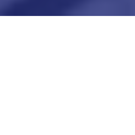
La transformation digitale
prend une part de plus en plus
importante dans les entreprises. Avec elle, émergent de
nouveaux métiers :
consultants en transformation digitale
et
chefs de projet en transformation digitale
. Dans cet
article, nous allons voir
ce qu’est la transformation digitale
et en quoi consistent ces nouveaux métiers.
Nous verrons aussi comment vous pouvez exercer ces
métiers et à quels salaires vous pouvez prétendre.
Qu’est-ce que la transformation
digitale ?
La
transformation digitale
est un processus qui vise à
améliorer l’efficacité des opérations d’une entreprise et à